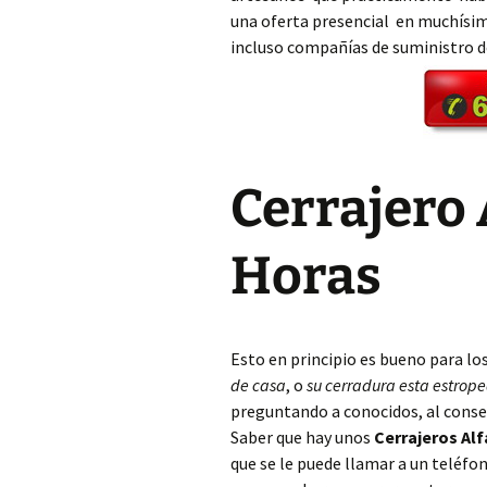
una oferta presencial en muchísim
incluso compañías de suministro 
Cerrajero Aielo de Rugat
Cerrajero Alaquàs
Cerrajero Albaida
Cerrajero 
Cerrajero Albal
Cerrajero Albalat de la
Horas
Ribera
Cerrajero Albalat dels
Sorells
Esto en principio es bueno para lo
Cerrajero Albalat dels
de casa
, o
su cerradura esta estrop
Tarongers
preguntando a conocidos, al conse
Saber que hay unos
Cerrajeros Alf
Cerrajero Alberic
que se le puede llamar a un teléf