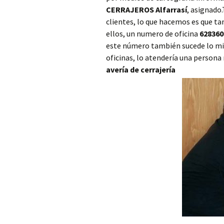
CERRAJEROS Alfarrasí
, asignado
Cerrajero Ayora
clientes, lo que hacemos es que t
ellos, un numero de oficina
628360
Cerrajero Barx
este número también sucede lo mis
Cerrajero Barxeta
oficinas, lo atendería una persona
avería de cerrajería
Cerrajero Bèlgida
Cerrajero Bellreguard
Cerrajero Bellús
Cerrajero Benagéber
Cerrajero Benaguasil
Cerrajero Benavites