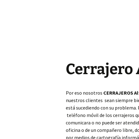
Cerrajero Almoines
Cerrajero Almussafes
Cerrajero Alpuente
Cerrajero Alzira
Cerrajero 
Cerrajero Andilla
Cerrajero Anna
Por eso nosotros
CERRAJEROS Alf
Cerrajero Antella
nuestros clientes sean siempre bi
está sucediendo con su problema.
Cerrajero Aras de los
Olmos
teléfono móvil de los cerrajeros 
comunicara o no puede ser atendido
Cerrajero Atzeneta
oficina o de un compañero libre, 
dAlbaida
por medios de cartografía informáti