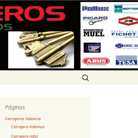
 360 733
Buscar:
Páginas
Cerrajeros Valencia
Cerrajero Ademuz
Cerrajero Ador