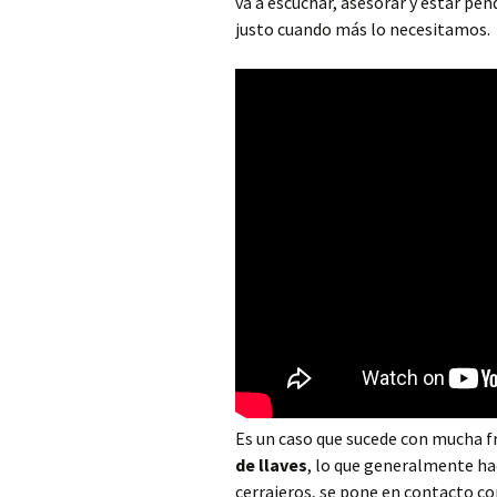
va a escuchar, asesorar y estar pen
Cerrajero Alborache
justo cuando más lo necesitamos.
Cerrajero Alboraya
Cerrajero Albuixech
Cerrajero Alcàntera de
Xúquer
Cerrajero Alcàsser
Cerrajero Alcublas
Cerrajero Aldaia
Cerrajero Alfafar
Cerrajero Alfara de la
Baronia
Es un caso que sucede con mucha f
de llaves
, lo que generalmente ha
Cerrajero Alfara del
cerrajeros, se pone en contacto co