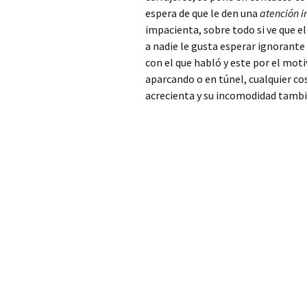
Patriarca
espera de que le den una
atención 
impacienta, sobre todo si ve que e
Cerrajero Alfarp
a nadie le gusta esperar ignorante
con el que habló y este por el mot
Cerrajero Alfarrasí
aparcando o en túnel, cualquier co
acrecienta y su incomodidad tambi
Cerrajero Alfauir
Cerrajero Algar de
Palancia
Cerrajero Algemesí
Cerrajero Algimia de
Alfara
Cerrajero Alginet
Cerrajero Almàssera
Cerrajero Almiserà