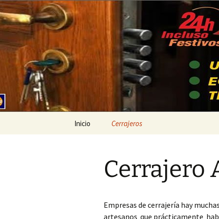
Ir
al
contenido
Cerrajeros
Inicio
Cerrajeros
Cerrajero Ademuz
Cerrajero 
Cerrajero Ador
Cerrajero Agullent
Empresas de cerrajería hay muchas
Cerrajero Aielo de
artesanos que prácticamente había
Malferit