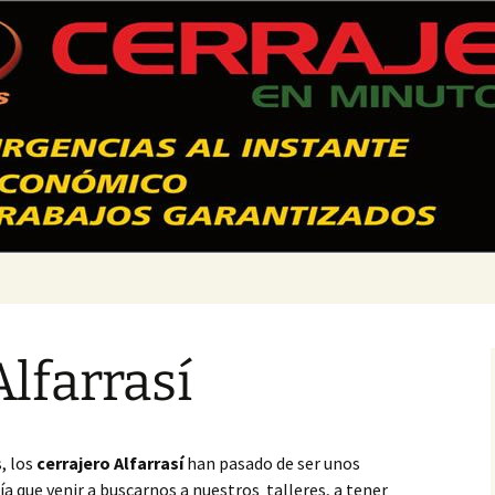
 Valencia – 628
Alfarrasí
, los
cerrajero Alfarrasí
han pasado de ser unos
 que venir a buscarnos a nuestros talleres, a tener