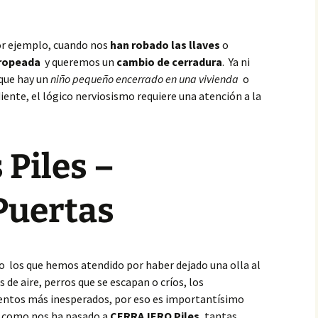
or ejemplo, cuando nos
han robado las llaves
o
tropeada
y queremos un
cambio de cerradura
. Ya ni
 que hay un
niño pequeño encerrado en una vivienda
o
ente, el lógico nerviosismo requiere una atención a la
 Piles –
Puertas
o los que hemos atendido por haber dejado una olla al
de aire, perros que se escapan o críos, los
ntos más inesperados, por eso es importantísimo
,
como nos ha pasado a
CERRAJERO Piles
, tantas