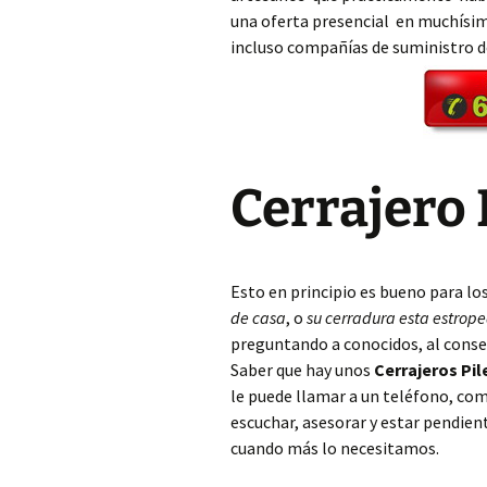
una oferta presencial en muchísim
incluso compañías de suministro 
Cerrajero Aielo de Rugat
Cerrajero Alaquàs
Cerrajero Albaida
Cerrajero 
Cerrajero Albal
Cerrajero Albalat de la
Ribera
Esto en principio es bueno para lo
Cerrajero Albalat dels
de casa
, o
su cerradura esta estrop
Sorells
preguntando a conocidos, al conse
Saber que hay unos
Cerrajeros Pil
Cerrajero Albalat dels
Tarongers
le puede llamar a un teléfono, c
escuchar, asesorar y estar pendien
Cerrajero Alberic
cuando más lo necesitamos.