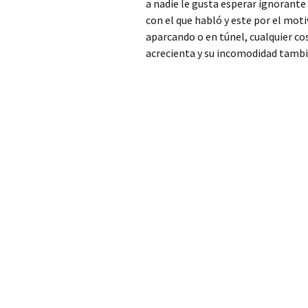
Patriarca
a nadie le gusta esperar ignorante
con el que habló y este por el mot
Cerrajero Alfarp
aparcando o en túnel, cualquier co
acrecienta y su incomodidad tambi
Cerrajero Alfarrasí
Cerrajero Alfauir
Cerrajero Algar de
Palancia
Cerrajero Algemesí
Cerrajero Algimia de
Alfara
Cerrajero Alginet
Cerrajero Almàssera
Cerrajero Almiserà