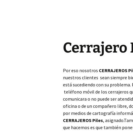
Cerrajero Almoines
Cerrajero Almussafes
Cerrajero Alpuente
Cerrajero 
Cerrajero Alzira
Cerrajero Andilla
Por eso nosotros
CERRAJEROS Pi
nuestros clientes sean siempre bi
Cerrajero Anna
está sucediendo con su problema.
Cerrajero Antella
teléfono móvil de los cerrajeros 
comunicara o no puede ser atendido
Cerrajero Aras de los
oficina o de un compañero libre, 
Olmos
por medios de cartografía informáti
CERRAJEROS Piles
, asignado.Tam
Cerrajero Atzeneta
dAlbaida
que hacemos es que también ponem