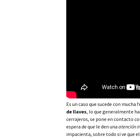
Cerrajero Alborache
Cerrajero Alboraya
Cerrajero Albuixech
Cerrajero Alcàntera de
Xúquer
Cerrajero Alcàsser
Cerrajero Alcublas
Cerrajero Aldaia
Cerrajero Alfafar
Es un caso que sucede con mucha f
de llaves
, lo que generalmente ha
Cerrajero Alfara de la
cerrajeros, se pone en contacto co
Baronia
espera de que le den una
atención 
impacienta, sobre todo si ve que e
Cerrajero Alfara del