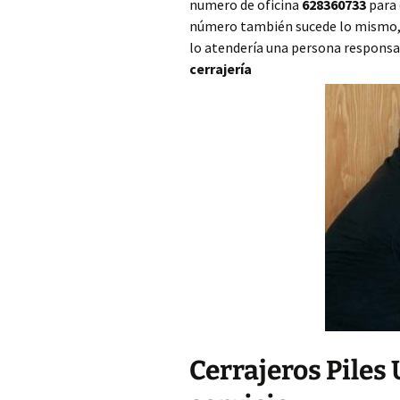
numero de oficina
628360733
para 
Cerrajero Ayora
número también sucede lo mismo, si
lo atendería una persona responsa
Cerrajero Barx
cerrajería
Cerrajero Barxeta
Cerrajero Bèlgida
Cerrajero Bellreguard
Cerrajero Bellús
Cerrajero Benagéber
Cerrajero Benaguasil
Cerrajero Benavites
Cerrajeros Piles