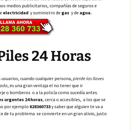
os medios publicitarios, compañías de seguros e
de
electricidad
y suministro de
gas
y de
agua.
Piles 24 Horas
s usuarios, cuando cualquier persona,
pierde las llaves
eada
, es una gran ventaja el no tener que ir
rje o bomberos o a la policía como sucedía antes.
es urgentes 24 horas
, cerca o accesibles, a los que se
omo por ejemplo
628360733
y saber que alguien te va a
te de tu problema se convierte en un gran alivio, justo