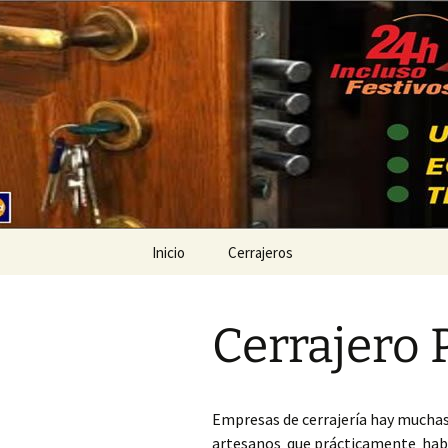
Ir
al
contenido
Cerrajeros
Inicio
Cerrajeros
Cerrajero Ademuz
Cerrajero 
Cerrajero Ador
Cerrajero Agullent
Empresas de cerrajería hay muchas
Cerrajero Aielo de
artesanos que prácticamente había
Malferit