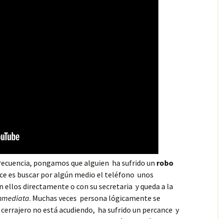
recuencia, pongamos que alguien ha sufrido un
robo
ce es buscar por algún medio el teléfono unos
n ellos directamente o con su secretaria y queda a la
inmediata
. Muchas veces persona lógicamente se
l cerrajero no está acudiendo, ha sufrido un percance y