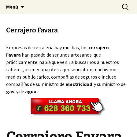
Ir
Buscar:
Cerrajeros Valencia – 628 360
Menú
al
733
contenido
Cerrajero Favara
Empresas de cerrajería hay muchas, los
cerrajero
Favara
han pasado de ser unos artesanos que
prácticamente había que venir a buscarnos a nuestros
talleres, a tener una oferta presencial en muchísimos
medios publicitarios, compañías de seguros e incluso
compañías de suministro de
electricidad
y suministro de
gas
y de
agua.