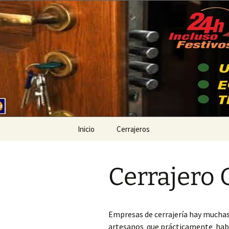
Ir
al
contenido
Cerrajeros
Inicio
Cerrajeros
Cerrajero Ademuz
Cerrajero
Cerrajero Ador
Cerrajero Agullent
Empresas de cerrajería hay muchas
Cerrajero Aielo de
artesanos que prácticamente había
Malferit