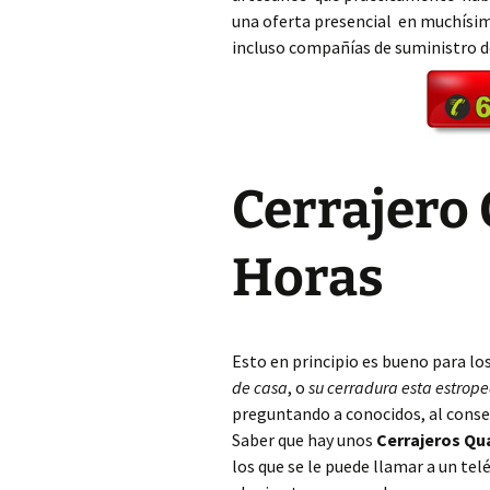
una oferta presencial en muchísim
incluso compañías de suministro 
Cerrajero Aielo de Rugat
Cerrajero Alaquàs
Cerrajero Albaida
Cerrajero
Cerrajero Albal
Cerrajero Albalat de la
Horas
Ribera
Cerrajero Albalat dels
Sorells
Esto en principio es bueno para lo
Cerrajero Albalat dels
de casa
, o
su cerradura esta estrop
Tarongers
preguntando a conocidos, al conse
Saber que hay unos
Cerrajeros Qu
Cerrajero Alberic
los que se le puede llamar a un t