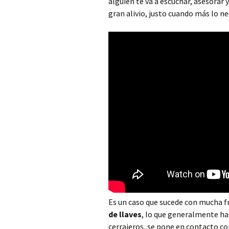
alguien te va a escuchar, asesorar
Cerrajero Alborache
gran alivio, justo cuando más lo n
Cerrajero Alboraya
Cerrajero Albuixech
Cerrajero Alcàntera de
Xúquer
Cerrajero Alcàsser
Cerrajero Alcublas
Cerrajero Aldaia
Cerrajero Alfafar
Cerrajero Alfara de la
Baronia
Es un caso que sucede con mucha f
de llaves
, lo que generalmente ha
Cerrajero Alfara del
cerrajeros, se pone en contacto co