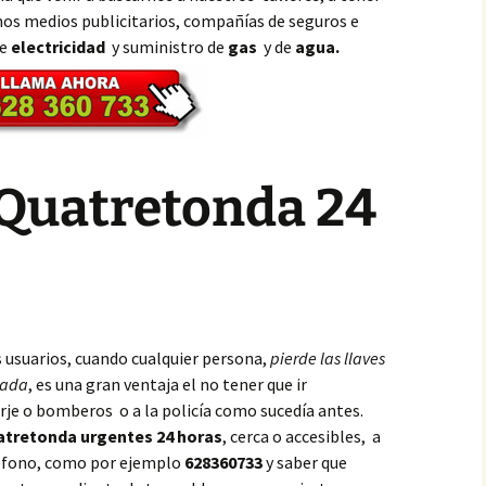
os medios publicitarios, compañías de seguros e
de
electricidad
y suministro de
gas
y de
agua.
 Quatretonda 24
s usuarios, cuando cualquier persona,
pierde las llaves
eada
, es una gran ventaja el no tener que ir
rje o bomberos o a la policía como sucedía antes.
atretonda urgentes 24 horas
, cerca o accesibles, a
eléfono, como por ejemplo
628360733
y saber que