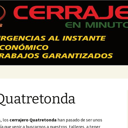
 Valencia – 628
 Quatretonda
, los
cerrajero Quatretonda
han pasado de ser unos
 que venir a buscarnos a nuestros talleres, a tener