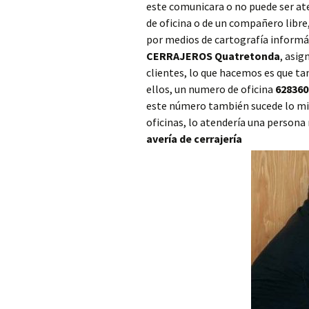
este comunicara o no puede ser ate
Cerrajero Ayora
de oficina o de un compañero libr
por medios de cartografía informáti
Cerrajero Barx
CERRAJEROS Quatretonda
, asi
clientes, lo que hacemos es que t
Cerrajero Barxeta
ellos, un numero de oficina
628360
este número también sucede lo mis
Cerrajero Bèlgida
oficinas, lo atendería una persona
avería de cerrajería
Cerrajero Bellreguard
Cerrajero Bellús
Cerrajero Benagéber
Cerrajero Benaguasil
Cerrajero Benavites