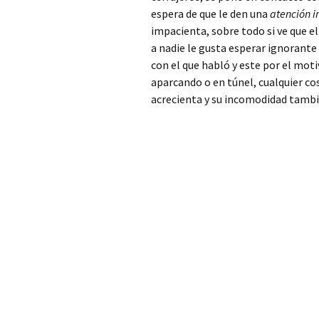
Patriarca
espera de que le den una
atención 
impacienta, sobre todo si ve que e
Cerrajero Alfarp
a nadie le gusta esperar ignorante
con el que habló y este por el mot
Cerrajero Alfarrasí
aparcando o en túnel, cualquier co
acrecienta y su incomodidad tambi
Cerrajero Alfauir
Cerrajero Algar de
Palancia
Cerrajero Algemesí
Cerrajero Algimia de
Alfara
Cerrajero Alginet
Cerrajero Almàssera
Cerrajero Almiserà