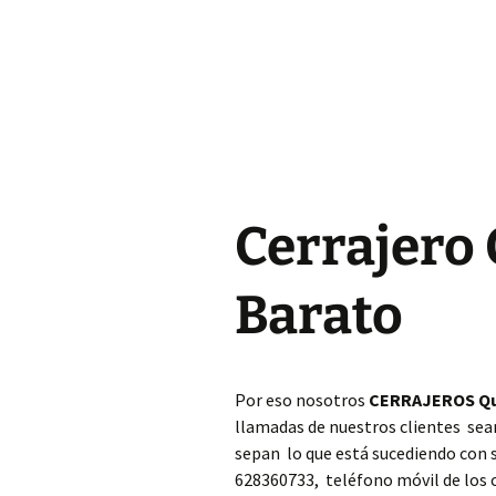
Cerrajero Almoines
Cerrajero Almussafes
Cerrajero Alpuente
Cerrajero Alzira
Cerrajero
Cerrajero Andilla
Cerrajero Anna
Barato
Cerrajero Antella
Cerrajero Aras de los
Por eso nosotros
CERRAJEROS Qu
Olmos
llamadas de nuestros clientes sea
sepan lo que está sucediendo con
Cerrajero Atzeneta
dAlbaida
628360733, teléfono móvil de los 