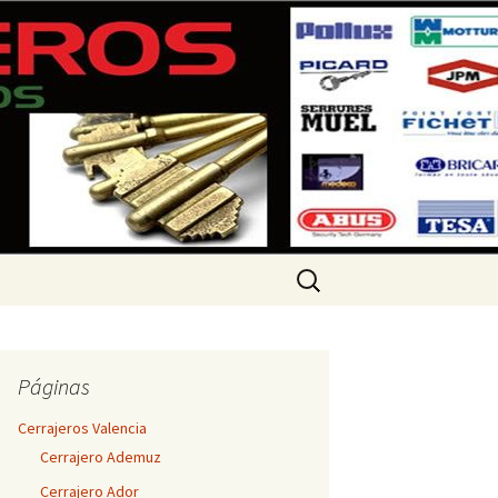
 360 733
Buscar:
Páginas
Cerrajeros Valencia
Cerrajero Ademuz
Cerrajero Ador