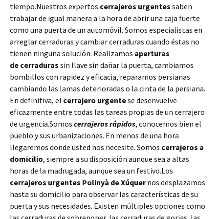
tiempo.Nuestros expertos
cerrajeros urgentes
saben
trabajar de igual manera a la hora de abrir una caja fuerte
como una puerta de un automóvil. Somos especialistas en
arreglar cerraduras y cambiar cerraduras cuando éstas no
tienen ninguna solución. Realizamos
aperturas
de
cerraduras
sin llave sin dañar la puerta, cambiamos
bombillos con rapidez y eficacia, reparamos persianas
cambiando las lamas deterioradas o la cinta de la persiana.
En definitiva, el
cerrajero urgente
se desenvuelve
eficazmente entre todas las tareas propias de un cerrajero
de urgencia.Somos
cerrajeros rápidos
, conocemos bien el
pueblo y sus urbanizaciones. En menos de una hora
llegaremos donde usted nos necesite. Somos
cerrajeros a
domicilio
, siempre a su disposición aunque sea a altas
horas de la madrugada, aunque sea un festivo.Los
cerrajeros urgentes Polinyà de Xúquer
nos desplazamos
hasta su domicilio para observar las características de su
puerta y sus necesidades. Existen múltiples opciones como
las cerraduras de sobreponer, las cerraduras de gorjas, las