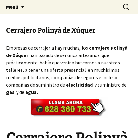
Ir
Buscar:
Cerrajeros Valencia – 628 360
Menú
al
733
contenido
Cerrajero Polinyà de Xúquer
Empresas de cerrajería hay muchas, los
cerrajero Polinyà
de Xúquer
han pasado de ser unos artesanos que
prácticamente había que venir a buscarnos a nuestros
talleres, a tener una oferta presencial en muchísimos
medios publicitarios, compañías de seguros e incluso
compañías de suministro de
electricidad
y suministro de
gas
y de
agua.