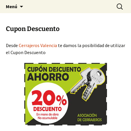
Ir
Buscar:
Cerrajeros Valencia – 628 360
Menú
al
733
contenido
Cupon Descuento
Desde
Cerrajeros Valencia
te damos la posibilidad de utilizar
el Cupon Descuento