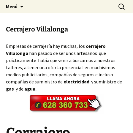
Ir
Buscar:
Cerrajeros Valencia – 628 360
Menú
al
733
contenido
Cerrajero Villalonga
Empresas de cerrajería hay muchas, los
cerrajero
Villalonga
han pasado de ser unos artesanos que
prácticamente había que venir a buscarnos a nuestros
talleres, a tener una oferta presencial en muchísimos
medios publicitarios, compañías de seguros e incluso
compañías de suministro de
electricidad
y suministro de
gas
y de
agua.