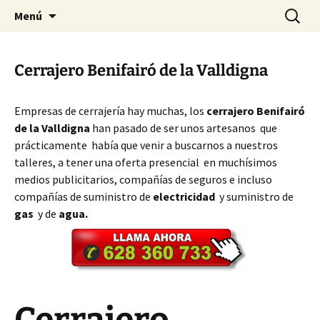
Ir
Buscar:
Cerrajeros Valencia – 628 360
Menú
al
733
contenido
Cerrajero Benifairó de la Valldigna
Empresas de cerrajería hay muchas, los
cerrajero Benifairó
de la Valldigna
han pasado de ser unos artesanos que
prácticamente había que venir a buscarnos a nuestros
talleres, a tener una oferta presencial en muchísimos
medios publicitarios, compañías de seguros e incluso
compañías de suministro de
electricidad
y suministro de
gas
y de
agua.