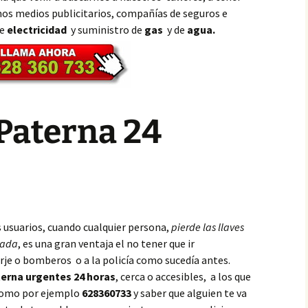
os medios publicitarios, compañías de seguros e
de
electricidad
y suministro de
gas
y de
agua.
Paterna 24
s usuarios, cuando cualquier persona,
pierde las llaves
eada
, es una gran ventaja el no tener que ir
rje o bomberos o a la policía como sucedía antes.
terna urgentes 24 horas
, cerca o accesibles, a los que
 como por ejemplo
628360733
y saber que alguien te va