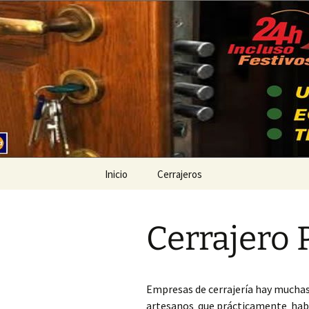
Ir
al
contenido
Cerrajeros
Inicio
Cerrajeros
Cerrajero Ademuz
Cerrajero 
Cerrajero Ador
Cerrajero Agullent
Empresas de cerrajería hay muchas
Cerrajero Aielo de
artesanos que prácticamente había
Malferit