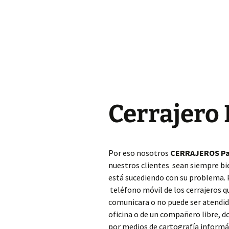
Cerrajero Almoines
Cerrajero Almussafes
Cerrajero Alpuente
Cerrajero Alzira
Cerrajero
Cerrajero Andilla
Cerrajero Anna
Por eso nosotros
CERRAJEROS Pa
Cerrajero Antella
nuestros clientes sean siempre bi
está sucediendo con su problema.
Cerrajero Aras de los
Olmos
teléfono móvil de los cerrajeros 
comunicara o no puede ser atendido
Cerrajero Atzeneta
oficina o de un compañero libre, 
dAlbaida
por medios de cartografía informáti