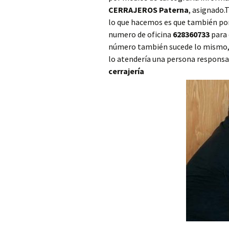
CERRAJEROS Paterna
, asignado.
Cerrajero Ayora
lo que hacemos es que también pon
numero de oficina
628360733
para 
Cerrajero Barx
número también sucede lo mismo, si
Cerrajero Barxeta
lo atendería una persona responsa
cerrajería
Cerrajero Bèlgida
Cerrajero Bellreguard
Cerrajero Bellús
Cerrajero Benagéber
Cerrajero Benaguasil
Cerrajero Benavites