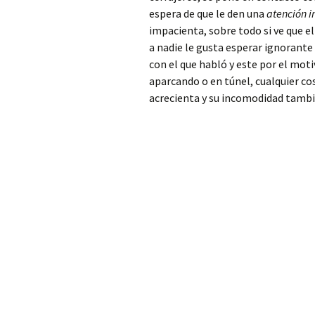
Patriarca
espera de que le den una
atención 
impacienta, sobre todo si ve que e
Cerrajero Alfarp
a nadie le gusta esperar ignorante
con el que habló y este por el mot
Cerrajero Alfarrasí
aparcando o en túnel, cualquier co
acrecienta y su incomodidad tambi
Cerrajero Alfauir
Cerrajero Algar de
Palancia
Cerrajero Algemesí
Cerrajero Algimia de
Alfara
Cerrajero Alginet
Cerrajero Almàssera
Cerrajero Almiserà