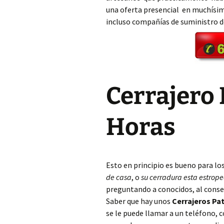
una oferta presencial en muchísim
incluso compañías de suministro 
Cerrajero Aielo de Rugat
Cerrajero Alaquàs
Cerrajero Albaida
Cerrajero 
Cerrajero Albal
Cerrajero Albalat de la
Horas
Ribera
Cerrajero Albalat dels
Sorells
Esto en principio es bueno para lo
Cerrajero Albalat dels
de casa
, o
su cerradura esta estrop
Tarongers
preguntando a conocidos, al conse
Saber que hay unos
Cerrajeros Pa
Cerrajero Alberic
se le puede llamar a un teléfono,