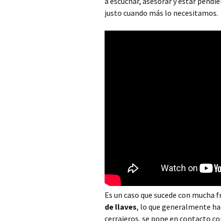
a escuchar, asesorar y estar pendi
Cerrajero Alborache
justo cuando más lo necesitamos.
Cerrajero Alboraya
Cerrajero Albuixech
Cerrajero Alcàntera de
Xúquer
Cerrajero Alcàsser
Cerrajero Alcublas
Cerrajero Aldaia
Cerrajero Alfafar
Cerrajero Alfara de la
Baronia
Es un caso que sucede con mucha f
de llaves
, lo que generalmente ha
Cerrajero Alfara del
cerrajeros, se pone en contacto co