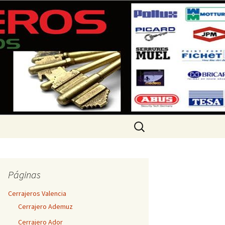
 360 733
Buscar:
Páginas
Cerrajeros Valencia
Cerrajero Ademuz
Cerrajero Ador