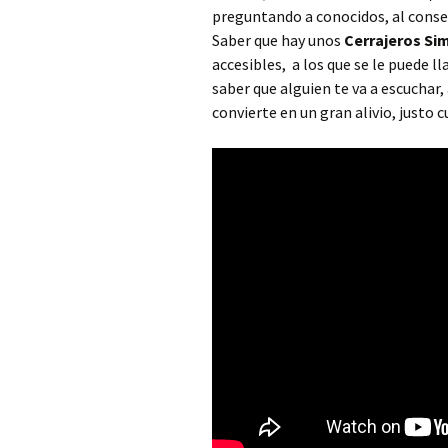
Cerrajero Alborache
preguntando a conocidos, al conse
Saber que hay unos
Cerrajeros Sim
Cerrajero Alboraya
accesibles, a los que se le puede 
saber que alguien te va a escuchar
Cerrajero Albuixech
convierte en un gran alivio, justo
Cerrajero Alcàntera de
Xúquer
Cerrajero Alcàsser
Cerrajero Alcublas
Cerrajero Aldaia
Cerrajero Alfafar
Cerrajero Alfara de la
Baronia
Cerrajero Alfara del