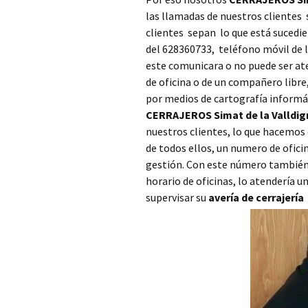
las llamadas de nuestros clientes
Cerrajero Ayora
clientes sepan lo que está suced
Cerrajero Barx
del 628360733, teléfono móvil de 
este comunicara o no puede ser ate
Cerrajero Barxeta
de oficina o de un compañero libr
por medios de cartografía informáti
Cerrajero Bèlgida
CERRAJEROS Simat de la Valldig
nuestros clientes, lo que hacemo
Cerrajero Bellreguard
de todos ellos, un numero de ofici
gestión. Con este número también 
Cerrajero Bellús
horario de oficinas, lo atendería 
supervisar su
avería de cerrajería
Cerrajero Benagéber
Cerrajero Benaguasil
Cerrajero Benavites