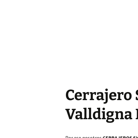
Cerrajero Almoines
Cerrajero Almussafes
Cerrajero Alpuente
Cerrajero Alzira
Cerrajero Andilla
Cerrajero Anna
Cerrajero 
Cerrajero Antella
Cerrajero Aras de los
Valldigna
Olmos
Cerrajero Atzeneta
dAlbaida
Por eso nosotros
CERRAJEROS Sim