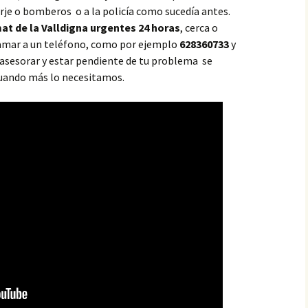
rje o bomberos o a la policía como sucedía antes.
at de la Valldigna urgentes 24 horas
, cerca o
llamar a un teléfono, como por ejemplo
628360733
y
, asesorar y estar pendiente de tu problema se
 cuando más lo necesitamos.