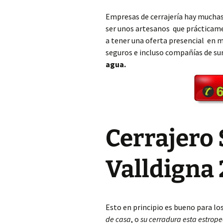
Empresas de cerrajería hay muchas
Cerrajero Aielo de Rugat
ser unos artesanos que prácticame
a tener una oferta presencial en 
Cerrajero Alaquàs
seguros e incluso compañías de su
agua.
Cerrajero Albaida
Cerrajero Albal
Cerrajero Albalat de la
Ribera
Cerrajero 
Cerrajero Albalat dels
Sorells
Valldigna
Cerrajero Albalat dels
Tarongers
Cerrajero Alberic
Esto en principio es bueno para lo
de casa
, o
su cerradura esta estrop