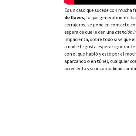
Patriarca
Es un caso que sucede con mucha f
Cerrajero Alfarp
de llaves
, lo que generalmente ha
cerrajeros, se pone en contacto co
Cerrajero Alfarrasí
espera de que le den una
atención 
impacienta, sobre todo si ve que e
Cerrajero Alfauir
a nadie le gusta esperar ignorante
con el que habló y este por el mot
Cerrajero Algar de
Palancia
aparcando o en túnel, cualquier co
acrecienta y su incomodidad tambi
Cerrajero Algemesí
Cerrajero Algimia de
Alfara
Cerrajero Alginet
Cerrajero Almàssera
Cerrajero Almiserà