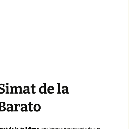
Simat de la
 Barato
at de la Valldigna
, nos hemos preocupado de que