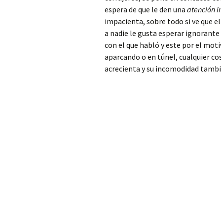
Patriarca
espera de que le den una
atención 
impacienta, sobre todo si ve que e
Cerrajero Alfarp
a nadie le gusta esperar ignorante
con el que habló y este por el mot
Cerrajero Alfarrasí
aparcando o en túnel, cualquier co
acrecienta y su incomodidad tambi
Cerrajero Alfauir
Cerrajero Algar de
Palancia
Cerrajero Algemesí
Cerrajero Algimia de
Alfara
Cerrajero Alginet
Cerrajero Almàssera
Cerrajero Almiserà