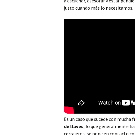
a escuchar, asesorar y estar pendi
Cerrajero Alborache
justo cuando más lo necesitamos.
Cerrajero Alboraya
Cerrajero Albuixech
Cerrajero Alcàntera de
Xúquer
Cerrajero Alcàsser
Cerrajero Alcublas
Cerrajero Aldaia
Cerrajero Alfafar
Cerrajero Alfara de la
Baronia
Es un caso que sucede con mucha f
de llaves
, lo que generalmente ha
Cerrajero Alfara del
cerrajeros, se pone en contacto co