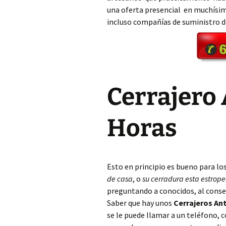
una oferta presencial en muchísim
incluso compañías de suministro 
Cerrajero Aielo de Rugat
Cerrajero Alaquàs
Cerrajero Albaida
Cerrajero 
Cerrajero Albal
Cerrajero Albalat de la
Horas
Ribera
Cerrajero Albalat dels
Sorells
Esto en principio es bueno para lo
Cerrajero Albalat dels
de casa
, o
su cerradura esta estrop
Tarongers
preguntando a conocidos, al conse
Saber que hay unos
Cerrajeros Ant
Cerrajero Alberic
se le puede llamar a un teléfono,