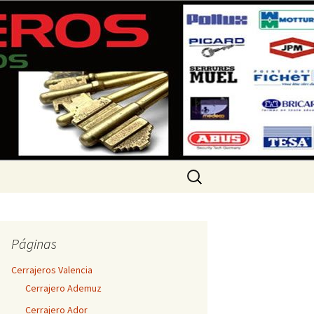
 360 733
Buscar:
Páginas
Cerrajeros Valencia
Cerrajero Ademuz
Cerrajero Ador