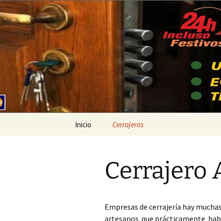
Ir
al
contenido
Cerrajeros
Inicio
Cerrajeros
Cerrajero Ademuz
Cerrajero 
Cerrajero Ador
Cerrajero Agullent
Empresas de cerrajería hay muchas
Cerrajero Aielo de
artesanos que prácticamente había
Malferit