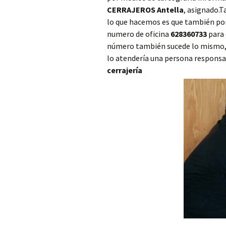
CERRAJEROS Antella
, asignado.
Cerrajero Ayora
lo que hacemos es que también pon
numero de oficina
628360733
para 
Cerrajero Barx
número también sucede lo mismo, si
Cerrajero Barxeta
lo atendería una persona responsa
cerrajería
Cerrajero Bèlgida
Cerrajero Bellreguard
Cerrajero Bellús
Cerrajero Benagéber
Cerrajero Benaguasil
Cerrajero Benavites