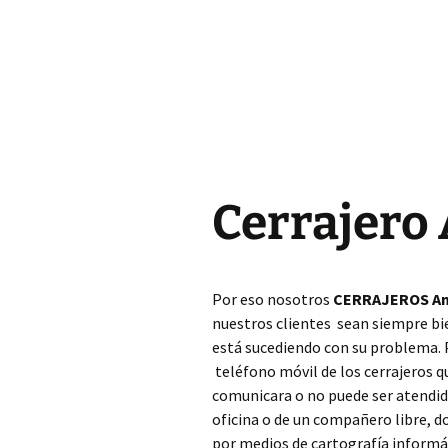
Cerrajero Almoines
Cerrajero Almussafes
Cerrajero Alpuente
Cerrajero Alzira
Cerrajero 
Cerrajero Andilla
Cerrajero Anna
Por eso nosotros
CERRAJEROS An
Cerrajero Antella
nuestros clientes sean siempre bi
está sucediendo con su problema.
Cerrajero Aras de los
Olmos
teléfono móvil de los cerrajeros 
comunicara o no puede ser atendido
Cerrajero Atzeneta
oficina o de un compañero libre, 
dAlbaida
por medios de cartografía informáti