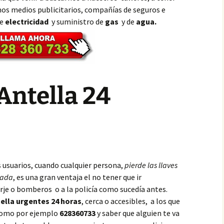
os medios publicitarios, compañías de seguros e
de
electricidad
y suministro de
gas
y de
agua.
Antella 24
s usuarios, cuando cualquier persona,
pierde las llaves
eada
, es una gran ventaja el no tener que ir
rje o bomberos o a la policía como sucedía antes.
ella urgentes 24 horas
, cerca o accesibles, a los que
 como por ejemplo
628360733
y saber que alguien te va