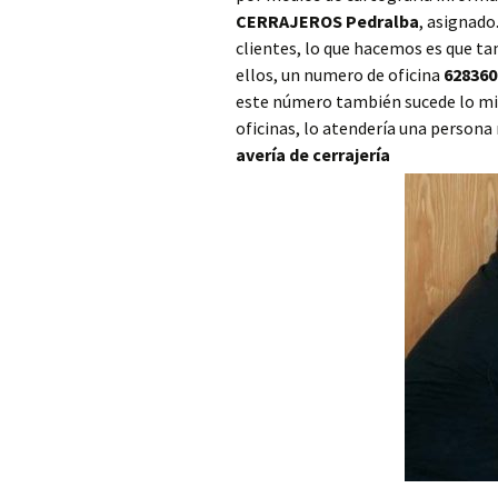
CERRAJEROS Pedralba
, asignad
Cerrajero Ayora
clientes, lo que hacemos es que t
ellos, un numero de oficina
628360
Cerrajero Barx
este número también sucede lo mis
Cerrajero Barxeta
oficinas, lo atendería una persona
avería de cerrajería
Cerrajero Bèlgida
Cerrajero Bellreguard
Cerrajero Bellús
Cerrajero Benagéber
Cerrajero Benaguasil
Cerrajero Benavites