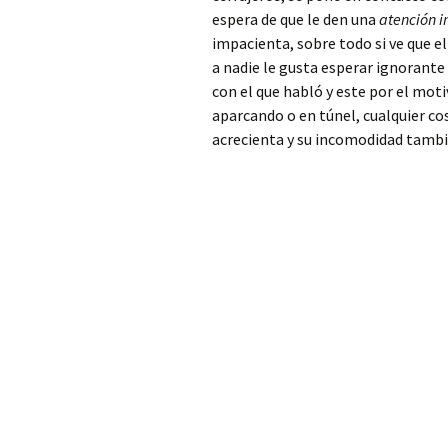
Patriarca
espera de que le den una
atención 
impacienta, sobre todo si ve que e
Cerrajero Alfarp
a nadie le gusta esperar ignorante
con el que habló y este por el mot
Cerrajero Alfarrasí
aparcando o en túnel, cualquier co
acrecienta y su incomodidad tambi
Cerrajero Alfauir
Cerrajero Algar de
Palancia
Cerrajero Algemesí
Cerrajero Algimia de
Alfara
Cerrajero Alginet
Cerrajero Almàssera
Cerrajero Almiserà