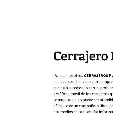
Cerrajero Almoines
Cerrajero Almussafes
Cerrajero Alpuente
Cerrajero Alzira
Cerrajero 
Cerrajero Andilla
Cerrajero Anna
Por eso nosotros
CERRAJEROS Pe
Cerrajero Antella
de nuestros clientes sean siempre
que está sucediendo con su probl
Cerrajero Aras de los
Olmos
teléfono móvil de los cerrajeros 
comunicara o no puede ser atendido
Cerrajero Atzeneta
oficina o de un compañero libre, 
dAlbaida
por medios de cartografía informáti