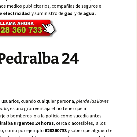
os medios publicitarios, compañías de seguros e
de
electricidad
y suministro de
gas
y de
agua.
Pedralba 24
s usuarios, cuando cualquier persona,
pierde las llaves
eada
, es una gran ventaja el no tener que ir
rje o bomberos o a la policía como sucedía antes.
dralba urgentes 24 horas
, cerca o accesibles, a los
ono, como por ejemplo
628360733
y saber que alguien te