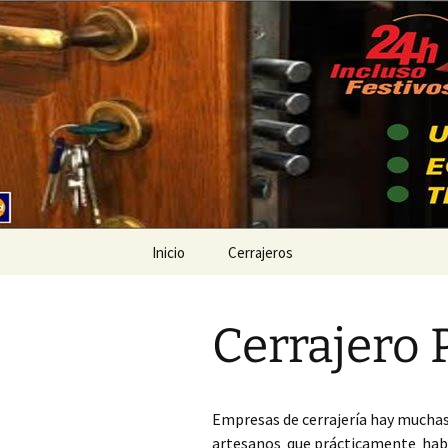
Ir
al
contenido
Cerrajeros
Inicio
Cerrajeros
Cerrajero Ademuz
Cerrajero 
Cerrajero Ador
Cerrajero Agullent
Empresas de cerrajería hay muchas
Cerrajero Aielo de
artesanos que prácticamente había
Malferit