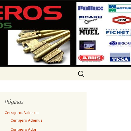
 360 733
Buscar:
Páginas
Cerrajeros Valencia
Cerrajero Ademuz
Cerrajero Ador