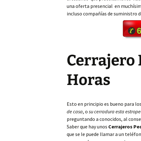
una oferta presencial en muchísim
incluso compañías de suministro 
Cerrajero Aielo de Rugat
Cerrajero Alaquàs
Cerrajero Albaida
Cerrajero 
Cerrajero Albal
Cerrajero Albalat de la
Horas
Ribera
Cerrajero Albalat dels
Sorells
Esto en principio es bueno para lo
Cerrajero Albalat dels
de casa
, o
su cerradura esta estrop
Tarongers
preguntando a conocidos, al conse
Saber que hay unos
Cerrajeros Pe
Cerrajero Alberic
que se le puede llamar a un teléf