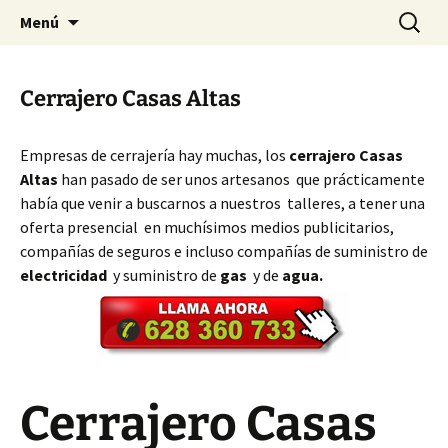
Ir
Buscar:
Cerrajeros Valencia – 628 360
Menú
al
733
contenido
Cerrajero Casas Altas
Empresas de cerrajería hay muchas, los
cerrajero Casas
Altas
han pasado de ser unos artesanos que prácticamente
había que venir a buscarnos a nuestros talleres, a tener una
oferta presencial en muchísimos medios publicitarios,
compañías de seguros e incluso compañías de suministro de
electricidad
y suministro de
gas
y de
agua.
Cerrajero Casas