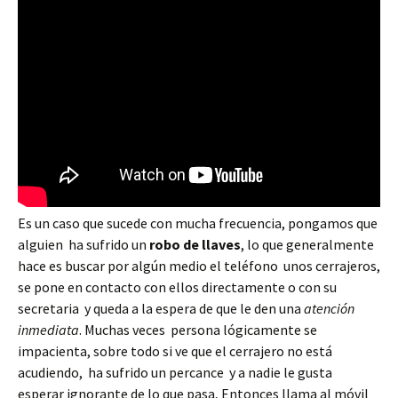
Es un caso que sucede con mucha frecuencia, pongamos que
alguien ha sufrido un
robo de llaves
, lo que generalmente
hace es buscar por algún medio el teléfono unos cerrajeros,
se pone en contacto con ellos directamente o con su
secretaria y queda a la espera de que le den una
atención
inmediata
. Muchas veces persona lógicamente se
impacienta, sobre todo si ve que el cerrajero no está
acudiendo, ha sufrido un percance y a nadie le gusta
esperar ignorante de lo que pasa, Entonces llama al móvil