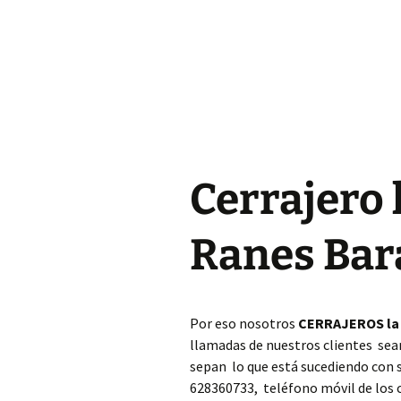
Cerrajero Almoines
Cerrajero Almussafes
Cerrajero Alpuente
Cerrajero Alzira
Cerrajero 
Cerrajero Andilla
Cerrajero Anna
Ranes Bar
Cerrajero Antella
Cerrajero Aras de los
Por eso nosotros
CERRAJEROS la 
Olmos
llamadas de nuestros clientes sea
sepan lo que está sucediendo con
Cerrajero Atzeneta
dAlbaida
628360733, teléfono móvil de los 