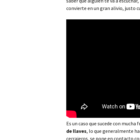
saber que alguien te va a escuchar
Cerrajero Alborache
convierte en un gran alivio, justo
Cerrajero Alboraya
Cerrajero Albuixech
Cerrajero Alcàntera de
Xúquer
Cerrajero Alcàsser
Cerrajero Alcublas
Cerrajero Aldaia
Cerrajero Alfafar
Cerrajero Alfara de la
Baronia
Es un caso que sucede con mucha f
de llaves
, lo que generalmente ha
Cerrajero Alfara del
cerrajeros, se pone en contacto co