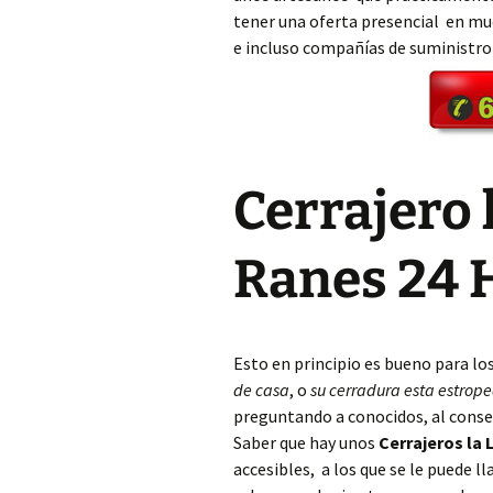
tener una oferta presencial en mu
e incluso compañías de suministro
Cerrajero Aielo de Rugat
Cerrajero Alaquàs
Cerrajero Albaida
Cerrajero 
Cerrajero Albal
Cerrajero Albalat de la
Ranes 24 
Ribera
Cerrajero Albalat dels
Sorells
Esto en principio es bueno para lo
Cerrajero Albalat dels
de casa
, o
su cerradura esta estrop
Tarongers
preguntando a conocidos, al conse
Saber que hay unos
Cerrajeros la 
Cerrajero Alberic
accesibles, a los que se le puede 