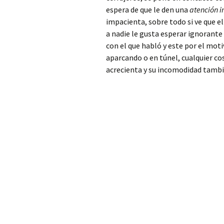
Patriarca
espera de que le den una
atención 
impacienta, sobre todo si ve que e
Cerrajero Alfarp
a nadie le gusta esperar ignorante
con el que habló y este por el mot
Cerrajero Alfarrasí
aparcando o en túnel, cualquier co
acrecienta y su incomodidad tambi
Cerrajero Alfauir
Cerrajero Algar de
Palancia
Cerrajero Algemesí
Cerrajero Algimia de
Alfara
Cerrajero Alginet
Cerrajero Almàssera
Cerrajero Almiserà