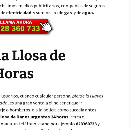
chísimos medios publicitarios, compañías de seguros
 de
electricidad
y suministro de
gas
y de
agua.
la Llosa de
Horas
s usuarios, cuando cualquier persona,
pierde las llaves
eada
, es una gran ventaja el no tener que ir
rje o bomberos o a la policía como sucedía antes.
Llosa de Ranes urgentes 24 horas
, cerca o
llamar a un teléfono, como por ejemplo
628360733
y