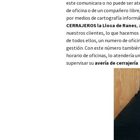
este comunicara o no puede ser ate
Cerrajero Ayora
de oficina o de un compañero libr
por medios de cartografía informáti
Cerrajero Barx
CERRAJEROS la Llosa de Ranes
,
nuestros clientes, lo que hacemo
Cerrajero Barxeta
de todos ellos, un numero de ofici
gestión. Con este número también 
Cerrajero Bèlgida
horario de oficinas, lo atendería 
supervisar su
avería de cerrajería
Cerrajero Bellreguard
Cerrajero Bellús
Cerrajero Benagéber
Cerrajero Benaguasil
Cerrajero Benavites