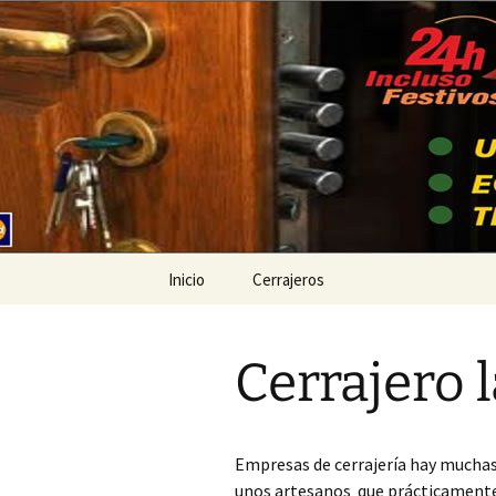
Ir
al
contenido
Cerrajeros
Inicio
Cerrajeros
Cerrajero Ademuz
Cerrajero 
Cerrajero Ador
Cerrajero Agullent
Empresas de cerrajería hay muchas
Cerrajero Aielo de
unos artesanos que prácticamente 
Malferit