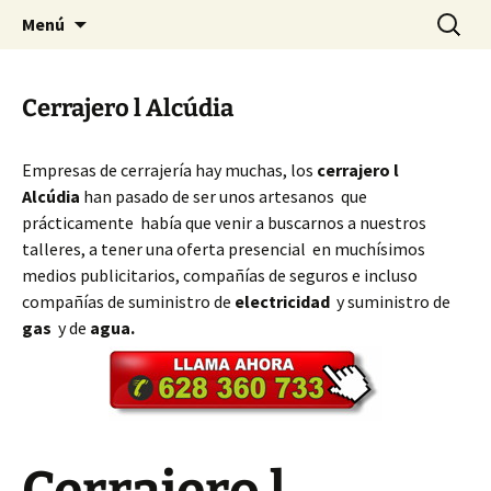
Ir
Buscar:
Cerrajeros Valencia – 628 360
Menú
al
733
contenido
Cerrajero l Alcúdia
Empresas de cerrajería hay muchas, los
cerrajero l
Alcúdia
han pasado de ser unos artesanos que
prácticamente había que venir a buscarnos a nuestros
talleres, a tener una oferta presencial en muchísimos
medios publicitarios, compañías de seguros e incluso
compañías de suministro de
electricidad
y suministro de
gas
y de
agua.