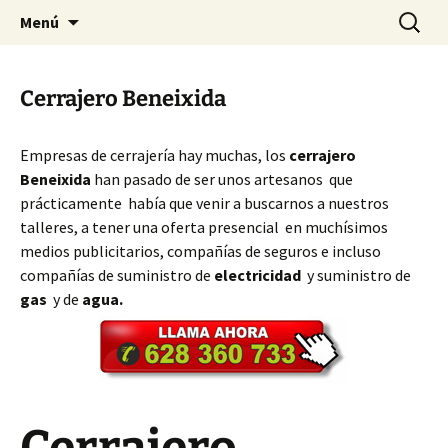
Ir
Buscar:
Cerrajeros Valencia – 628 360
Menú
al
733
contenido
Cerrajero Beneixida
Empresas de cerrajería hay muchas, los
cerrajero
Beneixida
han pasado de ser unos artesanos que
prácticamente había que venir a buscarnos a nuestros
talleres, a tener una oferta presencial en muchísimos
medios publicitarios, compañías de seguros e incluso
compañías de suministro de
electricidad
y suministro de
gas
y de
agua.