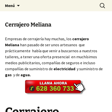
Ir
Buscar:
Cerrajeros Valencia – 628 360
Menú
al
733
contenido
Cerrajero Meliana
Empresas de cerrajería hay muchas, los
cerrajero
Meliana
han pasado de ser unos artesanos que
prácticamente había que venir a buscarnos a nuestros
talleres, a tener una oferta presencial en muchísimos
medios publicitarios, compañías de seguros e incluso
compañías de suministro de
electricidad
y suministro de
gas
y de
agua.