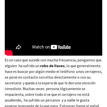
Es un caso que sucede con mucha frecuencia, pongamos que
alguien ha sufrido un
robo de llaves
, lo que generalmente
hace es buscar por algún medio el teléfono unos cerrajeros,
se pone en contacto con ellos directamente o con su
secretaria y queda a la espera de que le den una
atención
inmediata
. Muchas veces persona lógicamente se
impacienta, sobre todo si ve que el cerrajero no está
acudiendo, ha sufrido un percance y a nadie le gusta
esperar ignorante de lo que pasa, Entonces llama al móvil