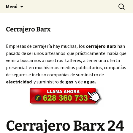
Ir
Buscar:
Cerrajeros Valencia – 628 360
Menú
al
733
contenido
Cerrajero Barx
Empresas de cerrajería hay muchas, los
cerrajero Barx
han
pasado de ser unos artesanos que prácticamente había que
venir a buscarnos a nuestros talleres, a tener una oferta
presencial en muchísimos medios publicitarios, compañías
de seguros e incluso compañías de suministro de
electricidad
y suministro de
gas
y de
agua.
Cerrajero Barx 24