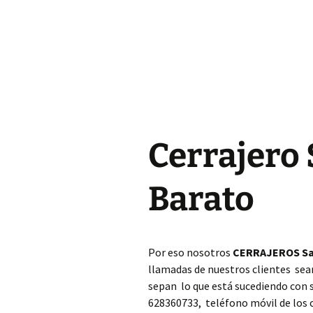
Cerrajero Almoines
Cerrajero Almussafes
Cerrajero Alpuente
Cerrajero Alzira
Cerrajero 
Cerrajero Andilla
Cerrajero Anna
Barato
Cerrajero Antella
Cerrajero Aras de los
Por eso nosotros
CERRAJEROS Sa
Olmos
llamadas de nuestros clientes sea
sepan lo que está sucediendo con
Cerrajero Atzeneta
dAlbaida
628360733, teléfono móvil de los 