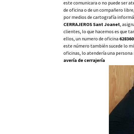
este comunicara o no puede ser ate
Cerrajero Ayora
de oficina o de un compañero libr
por medios de cartografía informáti
Cerrajero Barx
CERRAJEROS Sant Joanet
, asig
clientes, lo que hacemos es que t
Cerrajero Barxeta
ellos, un numero de oficina
628360
este número también sucede lo mis
Cerrajero Bèlgida
oficinas, lo atendería una persona
avería de cerrajería
Cerrajero Bellreguard
Cerrajero Bellús
Cerrajero Benagéber
Cerrajero Benaguasil
Cerrajero Benavites