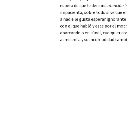
Patriarca
espera de que le den una
atención 
impacienta, sobre todo si ve que e
Cerrajero Alfarp
a nadie le gusta esperar ignorante
con el que habló y este por el mot
Cerrajero Alfarrasí
aparcando o en túnel, cualquier co
acrecienta y su incomodidad tambi
Cerrajero Alfauir
Cerrajero Algar de
Palancia
Cerrajero Algemesí
Cerrajero Algimia de
Alfara
Cerrajero Alginet
Cerrajero Almàssera
Cerrajero Almiserà