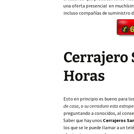
una oferta presencial en muchísim
incluso compañías de suministro 
Cerrajero Aielo de Rugat
Cerrajero Alaquàs
Cerrajero Albaida
Cerrajero 
Cerrajero Albal
Cerrajero Albalat de la
Horas
Ribera
Cerrajero Albalat dels
Sorells
Esto en principio es bueno para lo
Cerrajero Albalat dels
de casa
, o
su cerradura esta estrop
Tarongers
preguntando a conocidos, al conse
Saber que hay unos
Cerrajeros Sa
Cerrajero Alberic
los que se le puede llamar a un t