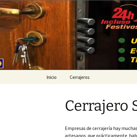
Ir
al
contenido
Cerrajeros
Inicio
Cerrajeros
Cerrajero Ademuz
Cerrajero 
Cerrajero Ador
Cerrajero Agullent
Empresas de cerrajería hay muchas
Cerrajero Aielo de
artesanos que prácticamente había
Malferit