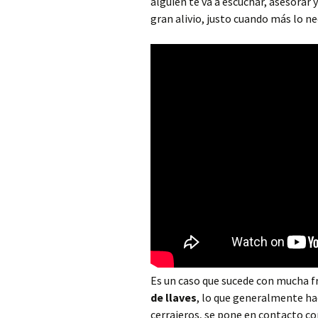
alguien te va a escuchar, asesorar
Cerrajero Alborache
gran alivio, justo cuando más lo n
Cerrajero Alboraya
Cerrajero Albuixech
Cerrajero Alcàntera de
Xúquer
Cerrajero Alcàsser
Cerrajero Alcublas
Cerrajero Aldaia
Cerrajero Alfafar
Cerrajero Alfara de la
Baronia
Es un caso que sucede con mucha f
de llaves
, lo que generalmente ha
Cerrajero Alfara del
cerrajeros, se pone en contacto co