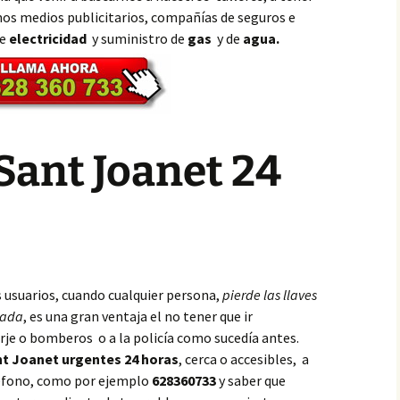
os medios publicitarios, compañías de seguros e
de
electricidad
y suministro de
gas
y de
agua.
Sant Joanet 24
s usuarios, cuando cualquier persona,
pierde las llaves
eada
, es una gran ventaja el no tener que ir
rje o bomberos o a la policía como sucedía antes.
nt Joanet urgentes 24 horas
, cerca o accesibles, a
eléfono, como por ejemplo
628360733
y saber que