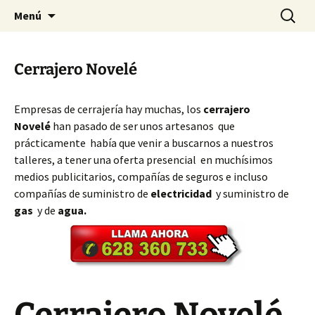
Ir
Buscar:
Cerrajeros Valencia – 628 360
Menú
al
733
contenido
Cerrajero Novelé
Empresas de cerrajería hay muchas, los
cerrajero
Novelé
han pasado de ser unos artesanos que
prácticamente había que venir a buscarnos a nuestros
talleres, a tener una oferta presencial en muchísimos
medios publicitarios, compañías de seguros e incluso
compañías de suministro de
electricidad
y suministro de
gas
y de
agua.