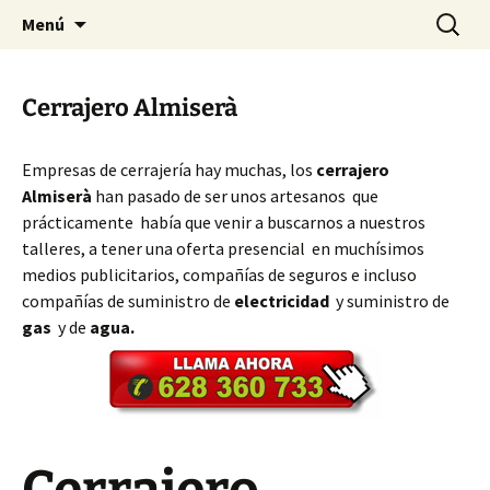
Ir
Buscar:
Cerrajeros Valencia – 628 360
Menú
al
733
contenido
Cerrajero Almiserà
Empresas de cerrajería hay muchas, los
cerrajero
Almiserà
han pasado de ser unos artesanos que
prácticamente había que venir a buscarnos a nuestros
talleres, a tener una oferta presencial en muchísimos
medios publicitarios, compañías de seguros e incluso
compañías de suministro de
electricidad
y suministro de
gas
y de
agua.