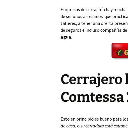
Empresas de cerrajería hay muchas
Cerrajero Aielo de Rugat
de ser unos artesanos que práctic
talleres, a tener una oferta pres
Cerrajero Alaquàs
de seguros e incluso compañías de
agua.
Cerrajero Albaida
Cerrajero Albal
Cerrajero Albalat de la
Ribera
Cerrajero 
Cerrajero Albalat dels
Sorells
Comtessa 
Cerrajero Albalat dels
Tarongers
Cerrajero Alberic
Esto en principio es bueno para lo
de casa
, o
su cerradura esta estrop