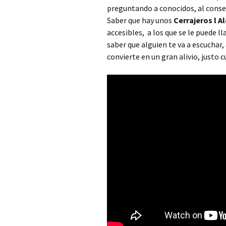
Cerrajero Alborache
preguntando a conocidos, al conse
Saber que hay unos
Cerrajeros l A
Cerrajero Alboraya
accesibles, a los que se le puede 
saber que alguien te va a escuchar
Cerrajero Albuixech
convierte en un gran alivio, justo
Cerrajero Alcàntera de
Xúquer
Cerrajero Alcàsser
Cerrajero Alcublas
Cerrajero Aldaia
Cerrajero Alfafar
Cerrajero Alfara de la
Baronia
Cerrajero Alfara del