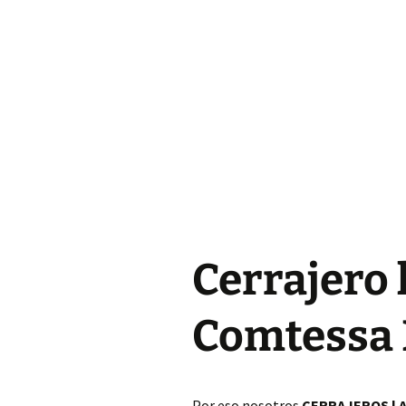
Cerrajero Almoines
Cerrajero Almussafes
Cerrajero Alpuente
Cerrajero Alzira
Cerrajero Andilla
Cerrajero Anna
Cerrajero 
Cerrajero Antella
Cerrajero Aras de los
Comtessa 
Olmos
Cerrajero Atzeneta
dAlbaida
Por eso nosotros
CERRAJEROS l A