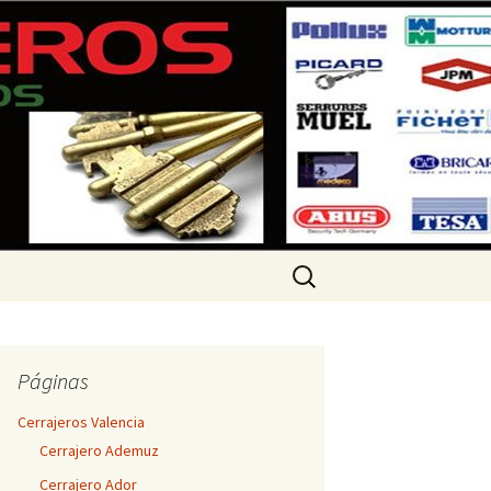
 360 733
Buscar:
Páginas
Cerrajeros Valencia
Cerrajero Ademuz
Cerrajero Ador