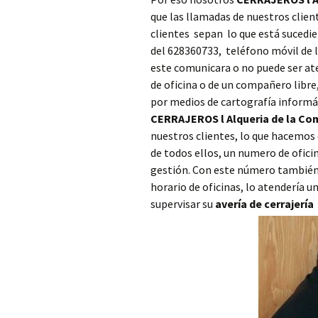
que las llamadas de nuestros clien
Cerrajero Ayora
clientes sepan lo que está suced
Cerrajero Barx
del 628360733, teléfono móvil de 
este comunicara o no puede ser ate
Cerrajero Barxeta
de oficina o de un compañero libr
por medios de cartografía informáti
Cerrajero Bèlgida
CERRAJEROS l Alqueria de la Co
nuestros clientes, lo que hacemo
Cerrajero Bellreguard
de todos ellos, un numero de ofici
gestión. Con este número también 
Cerrajero Bellús
horario de oficinas, lo atendería 
supervisar su
avería de cerrajería
Cerrajero Benagéber
Cerrajero Benaguasil
Cerrajero Benavites