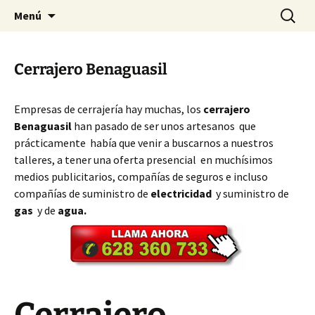
Ir
Buscar:
Cerrajeros Valencia – 628 360
Menú
al
733
contenido
Cerrajero Benaguasil
Empresas de cerrajería hay muchas, los
cerrajero
Benaguasil
han pasado de ser unos artesanos que
prácticamente había que venir a buscarnos a nuestros
talleres, a tener una oferta presencial en muchísimos
medios publicitarios, compañías de seguros e incluso
compañías de suministro de
electricidad
y suministro de
gas
y de
agua.