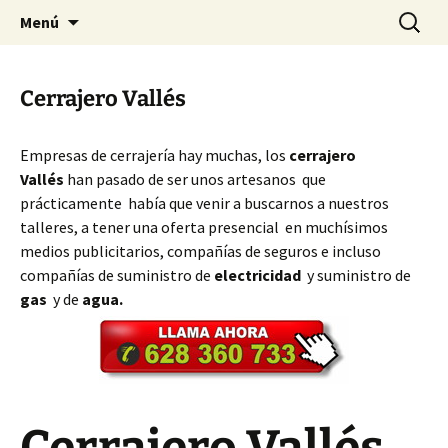
Ir
Buscar:
Cerrajeros Valencia – 628 360
Menú
al
733
contenido
Cerrajero Vallés
Empresas de cerrajería hay muchas, los
cerrajero
Vallés
han pasado de ser unos artesanos que
prácticamente había que venir a buscarnos a nuestros
talleres, a tener una oferta presencial en muchísimos
medios publicitarios, compañías de seguros e incluso
compañías de suministro de
electricidad
y suministro de
gas
y de
agua.