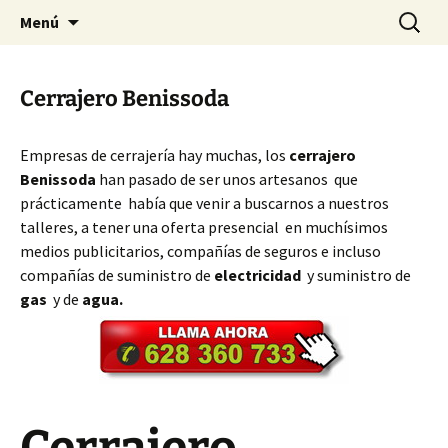
Ir
Buscar:
Cerrajeros Valencia – 628 360
Menú
al
733
contenido
Cerrajero Benissoda
Empresas de cerrajería hay muchas, los
cerrajero
Benissoda
han pasado de ser unos artesanos que
prácticamente había que venir a buscarnos a nuestros
talleres, a tener una oferta presencial en muchísimos
medios publicitarios, compañías de seguros e incluso
compañías de suministro de
electricidad
y suministro de
gas
y de
agua.