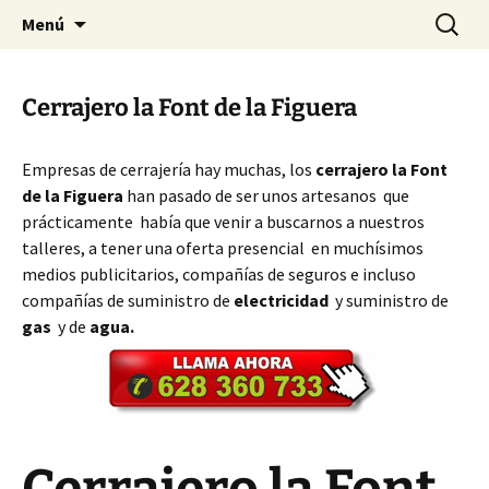
Ir
Buscar:
Cerrajeros Valencia – 628 360
Menú
al
733
contenido
Cerrajero la Font de la Figuera
Empresas de cerrajería hay muchas, los
cerrajero la Font
de la Figuera
han pasado de ser unos artesanos que
prácticamente había que venir a buscarnos a nuestros
talleres, a tener una oferta presencial en muchísimos
medios publicitarios, compañías de seguros e incluso
compañías de suministro de
electricidad
y suministro de
gas
y de
agua.